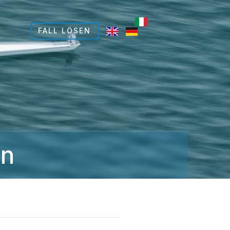
FALL LÖSEN​
on