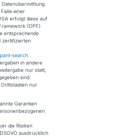
ie Datenübermittlung
Falle einer
SA erfolgt diese auf
y-Framework (DPF)
ne entsprechende
 zertifizierten
ipant-search
tergaben in andere
weitergabe nur statt,
gegeben sind.
Drittstaaten nur
annte Garantien
 personenbezogenen
er die Risiken
 a DSGVO ausdrücklich