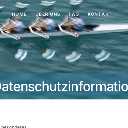
HOME
ÜBER UNS
FAQ
KONTAKT
atenschutzinformati
n besonderes