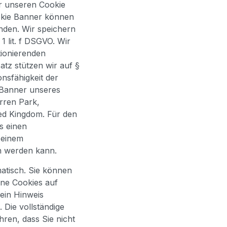
r unseren Cookie
okie Banner können
inden. Wir speichern
1 lit. f DSGVO. Wir
tionierenden
tz stützen wir auf §
onsfähigkeit der
e Banner unseres
arren Park,
ed Kingdom. Für den
es einen
 einem
n werden kann.
atisch. Sie können
ine Cookies auf
ein Hinweis
 Die vollständige
ren, dass Sie nicht