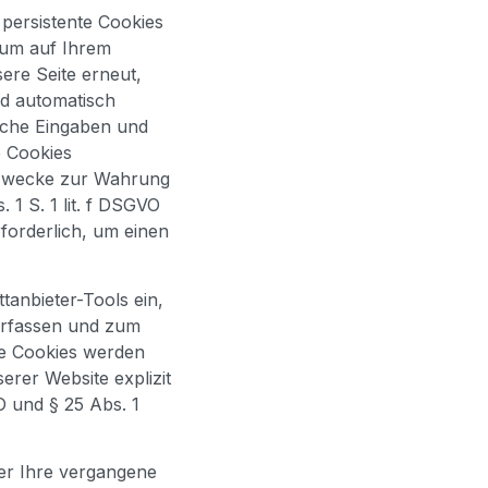
persistente Cookies
raum auf Ihrem
ere Seite erneut,
d automatisch
elche Eingaben und
e Cookies
n Zwecke zur Wahrung
 1 S. 1 lit. f DSGVO
forderlich, um einen
tanbieter-Tools ein,
 erfassen und zum
e Cookies werden
erer Website explizit
O und § 25 Abs. 1
er Ihre vergangene